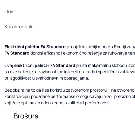
Опис
Karakteristike
Električni paletar F4 Standard
je najfleksibilniji model u F seriji z
F4 Standard
donosi efikasno i ekonomično rešenje za rukovanje tere
Ovaj
električni paletar F4 Standard
pruža maksimalnu slobodu izbora
sa dve baterije, u zavisnosti od intenziteta rada i specifičnih zahte
prilagodljivost u svakodnevnim operacijama.
Bez obzira na to da li se koristi u zatvorenom prostoru ili na otvoren
konstrukcija i pouzdane performanse omogućavaju brzo i precizno ob
koji žele optimalan odnos cene, kvaliteta i performansi.
Brošura