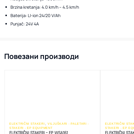
Brzina kretanja: 4.0 km/h – 4.5 km/h
Baterija: LI-ion 24/20 V/Ah
Punjač: 24V 4A
Повезани производи
,
ELEKTRIČNI STAKERI
VILJUŠKARI - PALETARI -
ELEKTRIČNI STA
STAKERI - EP EQUIPMENT
STAKERI - EP E
ELEKTRIČNI STAKERI – EP WSA161
ELEKTRIČNI STAK