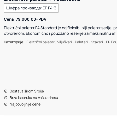
Шифра производа:
EP F4-3
Cena: 79.000,00+PDV
Električni paletar F4 Standard je najfleksibilniji paletar serije, 
otvorenom. Ekonomično i pouzdano rešenje za maksimalnu efi
Категорије:
Električni paletari
,
Viljuškari - Paletari - Stakeri - EP E
Dostava širom Srbije
Brza isporuka na Vašu adresu
Najpovoljnije cene