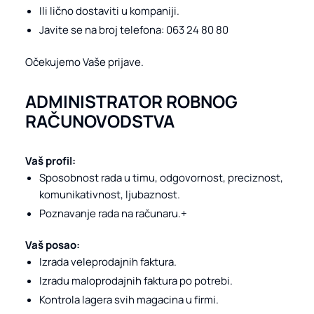
Ili lično dostaviti u kompaniji.
Javite se na broj telefona: 063 24 80 80
Očekujemo Vaše prijave.
ADMINISTRATOR ROBNOG
RAČUNOVODSTVA
Vaš profil:
Sposobnost rada u timu, odgovornost, preciznost,
komunikativnost, ljubaznost.
Poznavanje rada na računaru.+
Vaš posao:
Izrada veleprodajnih faktura.
Izradu maloprodajnih faktura po potrebi.
Kontrola lagera svih magacina u firmi.