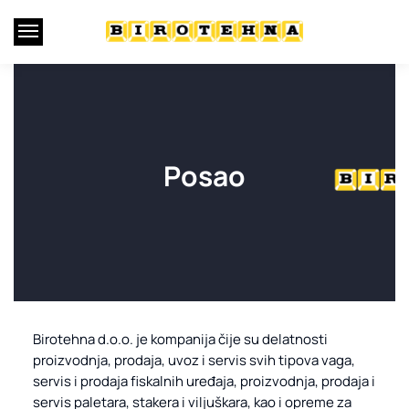
Skip
Skip
to
to
navigation
content
Posao
Birotehna d.o.o. je kompanija čije su delatnosti
proizvodnja, prodaja, uvoz i servis svih tipova vaga,
servis i prodaja fiskalnih uređaja, proizvodnja, prodaja i
servis paletara, stakera i viljuškara, kao i opreme za