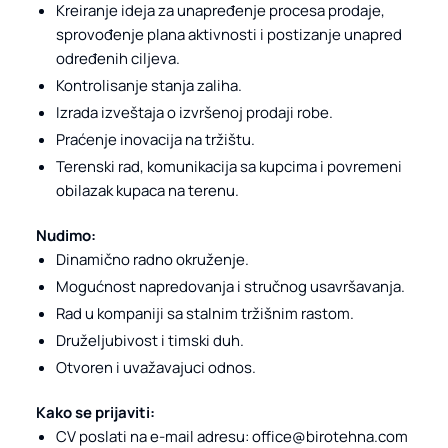
Kreiranje ideja za unapređenje procesa prodaje,
sprovođenje plana aktivnosti i postizanje unapred
određenih ciljeva.
Kontrolisanje stanja zaliha.
Izrada izveštaja o izvršenoj prodaji robe.
Praćenje inovacija na tržištu.
Terenski rad, komunikacija sa kupcima i povremeni
obilazak kupaca na terenu.
Nudimo:
Dinamično radno okruženje.
Mogućnost napredovanja i stručnog usavršavanja.
Rad u kompaniji sa stalnim tržišnim rastom.
Druželjubivost i timski duh.
Otvoren i uvažavajuci odnos.
Kako se prijaviti:
CV poslati na e-mail adresu: office@birotehna.com