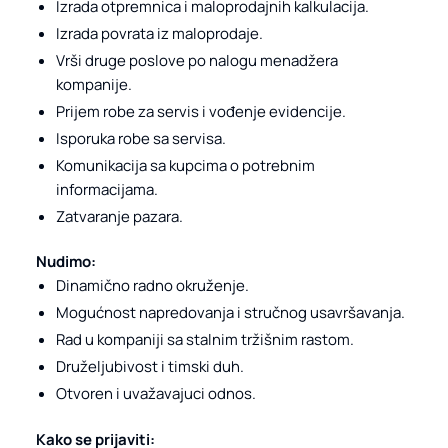
Izrada otpremnica i maloprodajnih kalkulacija.
Izrada povrata iz maloprodaje.
Vrši druge poslove po nalogu menadžera
kompanije.
Prijem robe za servis i vođenje evidencije.
Isporuka robe sa servisa.
Komunikacija sa kupcima o potrebnim
informacijama.
Zatvaranje pazara.
Nudimo:
Dinamično radno okruženje.
Mogućnost napredovanja i stručnog usavršavanja.
Rad u kompaniji sa stalnim tržišnim rastom.
Druželjubivost i timski duh.
Otvoren i uvažavajuci odnos.
Kako se prijaviti: