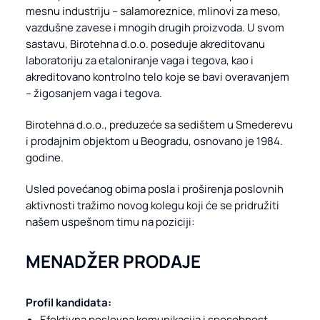
mesnu industriju – salamoreznice, mlinovi za meso,
vazdušne zavese i mnogih drugih proizvoda. U svom
sastavu, Birotehna d.o.o. poseduje akreditovanu
laboratoriju za etaloniranje vaga i tegova, kao i
akreditovano kontrolno telo koje se bavi overavanjem
– žigosanjem vaga i tegova.
Birotehna d.o.o., preduzeće sa sedištem u Smederevu
i prodajnim objektom u Beogradu, osnovano je 1984.
godine.
Usled povećanog obima posla i proširenja poslovnih
aktivnosti tražimo novog kolegu koji će se pridružiti
našem uspešnom timu na poziciji:
MENADŽER PRODAJE
Profil kandidata:
Efektivna poslovna komunikacija i sposobnost