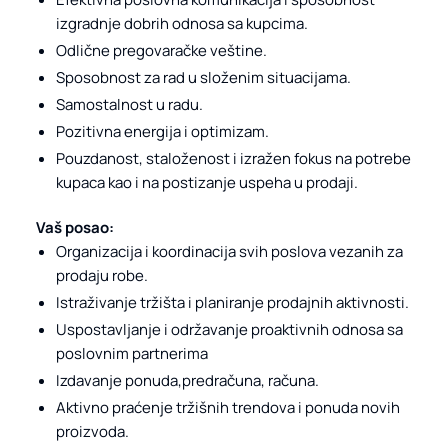
izgradnje dobrih odnosa sa kupcima.
Odlične pregovaračke veštine.
Sposobnost za rad u složenim situacijama.
Samostalnost u radu.
Pozitivna energija i optimizam.
Pouzdanost, staloženost i izražen fokus na potrebe
kupaca kao i na postizanje uspeha u prodaji.
Vaš posao:
Organizacija i koordinacija svih poslova vezanih za
prodaju robe.
Istraživanje tržišta i planiranje prodajnih aktivnosti.
Uspostavljanje i održavanje proaktivnih odnosa sa
poslovnim partnerima
Izdavanje ponuda,predračuna, računa.
Aktivno praćenje tržišnih trendova i ponuda novih
proizvoda.