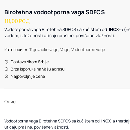
Birotehna vodootporna vaga SDFCS
111,00
РСД
Vodootporna vaga Birotehna SDFCS sa kućištem od
INOX
-a (n
vodom, izloženosti uticaju prašine, povišene vlažnosti.
Категорије:
Trgovačke vage
,
Vage
,
Vodootporne vage
Dostava širom Srbije
Brza isporuka na Vašu adresu
Najpovoljnije cene
Опис
Vodootporna vaga Birotehna SDFCS sa kućištem od
INOX
-a (nerđaj
uticaju prašine, povišene vlažnosti.